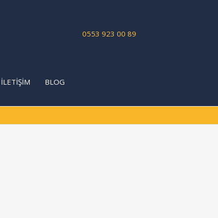
0553 923 00 89
İLETİŞİM
BLOG