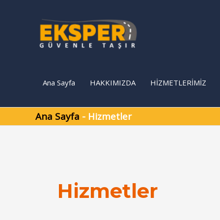
İçeriğe
atla
Ana Sayfa
HAKKIMIZDA
HİZMETLERİMİZ
Ana Sayfa
-
Hizmetler
Hizmetler