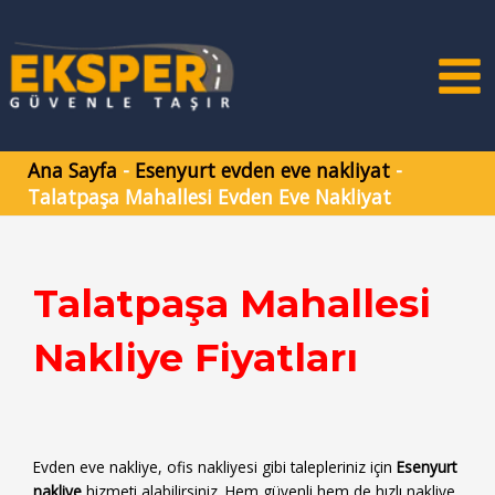
İçeriğe
Yazı
MA
atla
dolaşımı
ME
Ana Sayfa
-
Esenyurt evden eve nakliyat
-
Talatpaşa Mahallesi Evden Eve Nakliyat
Talatpaşa Mahallesi
Nakliye Fiyatları
Evden eve nakliye, ofis nakliyesi gibi talepleriniz için
Esenyurt
nakliye
hizmeti alabilirsiniz. Hem güvenli hem de hızlı nakliye