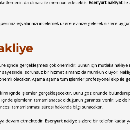
aketlemenin da olması ile memnun edecektir.
Esenyurt nakliyat
ile
sperimiz eşyalarınızı incelemek üzere evinize gelerek sizlere uygun 
akliye
 süre içinde gerçekleşmesi çok önemlidir. Bunun için mutlaka nakliy
 sayesinde, sorunsuz bir hizmet almanız da mümkün oluyor. Nakliye
nemli olacaktır. Aşama aşama tüm işlemler profesyonel ekip ile ge
ilimi içinde işlemler gerçekleşecektir. Bunu göz önünde bulundurup 
mi içinde işlemlerin tamamlanacak olduğunun garantisi verilir. Siz de 
t öncesi tamamlanması süresi hakkında bilgi sunacaktır.
aya devam etmektedir.
Esenyurt nakliye
sizlere bir telefon kadar ya